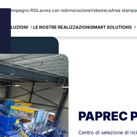
 siamo
Impegno RSI
Lavora con noi
Innovazione
Videoteca
Area stampa
LE NOSTRE REALIZZAZIONI
SOLUZIONI
SMART SOLUTIONS
1
PAPREC P
Centro di selezione di ric