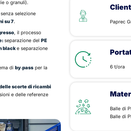
ie o granuli).
Clien
 senza selezione
ni su 7
.
Paprec G
ngresso
, il processo
e:
separazione del
PE
on black
e separazione
Portat
6 t/ora
tema di
by‑pass
per la
elle scorte di ricambi
Materi
ioni e delle referenze
Balle di 
Balle di 