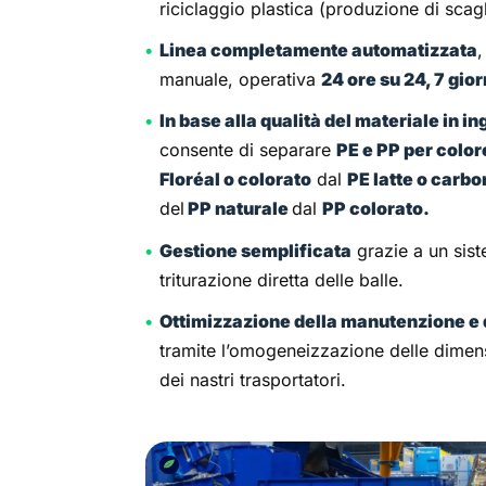
riciclaggio plastica (produzione di scagl
Linea completamente automatizzata
,
manuale, operativa
24 ore su 24, 7 gior
In base alla qualità del materiale in i
consente di separare
PE e PP per color
Floréal o colorato
dal
PE latte o carb
del
PP naturale
dal
PP colorato.
Gestione semplificata
grazie a un sis
triturazione diretta delle balle.
Ottimizzazione della manutenzione e d
tramite l’omogeneizzazione delle dimens
dei nastri trasportatori.