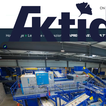
Chi
Home page
›
Le nostre realizzazioni
›
PAPREC PLASTIQUES 71