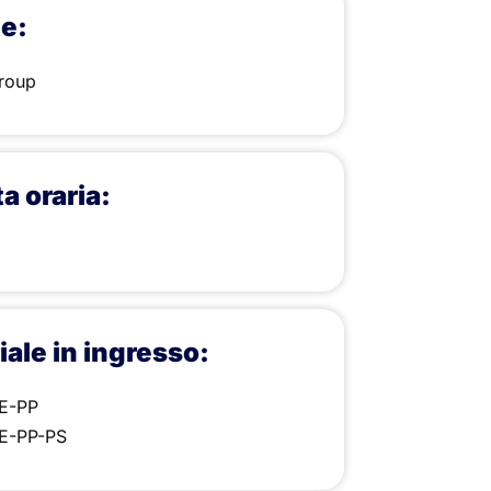
te:
roup
a oraria:
ale in ingresso:
PE-PP
PE-PP-PS