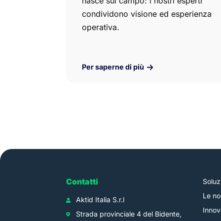
nasce sul campo: i nostri esperti
condividono visione ed esperienza
operativa.
Per saperne di più
Contatti
Soluz
Le no
Aktid Italia S.r.l
Innov
Strada provinciale 4 del Bidente,