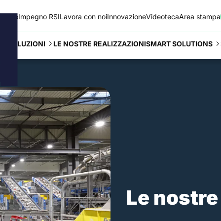
 siamo
Impegno RSI
Lavora con noi
Innovazione
Videoteca
Area stampa
LE NOSTRE REALIZZAZIONI
SOLUZIONI
SMART SOLUTIONS
Le nostre