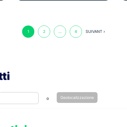
1
2
…
4
SUIVANT ›
ti
Geolocalizzazione
o
+
−