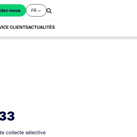
FR
ctez-nous
VICE CLIENTS
ACTUALITÉS
 33
de collecte sélective