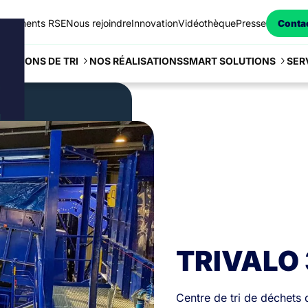
agements RSE
Nous rejoindre
Innovation
Vidéothèque
Presse
Conta
NOS RÉALISATIONS
SER
LUTIONS DE TRI
SMART SOLUTIONS
TRIVALO
Centre de tri de déchets 