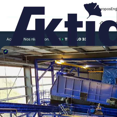
A propos
Eng
NOS SO
Accueil
›
Nos réalisations de tri
›
TRIVALO 33