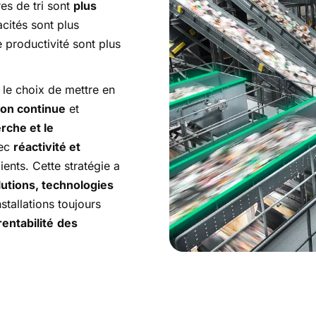
es de tri sont
plus
acités sont plus
e productivité sont plus
t le choix de mettre en
ion continue
et
rche et le
vec
réactivité et
ents. Cette stratégie a
lutions, technologies
stallations toujours
rentabilité
des