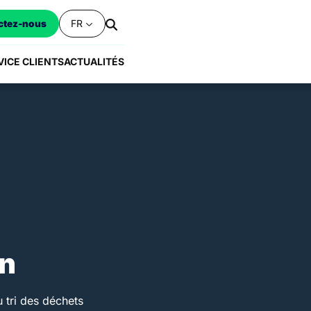
FR
ctez-nous
VICE CLIENTS
ACTUALITÉS
on
u tri des déchets