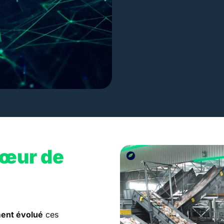
œur de
ement évolué
ces