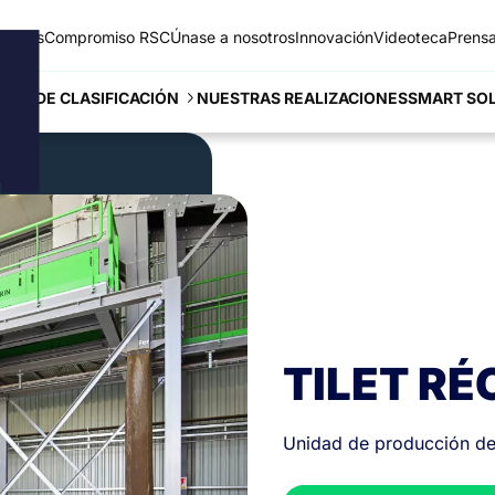
 somos
Compromiso RSC
Únase a nosotros
Innovación
Videoteca
Prens
NUESTRAS REALIZACIONES
NES DE CLASIFICACIÓN
SMART SO
TILET R
Unidad de producción de