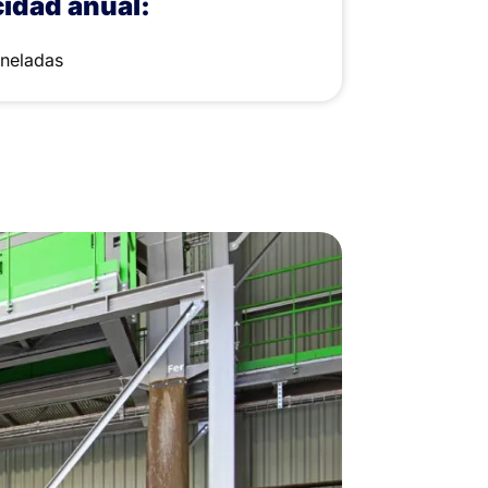
idad anual:
oneladas