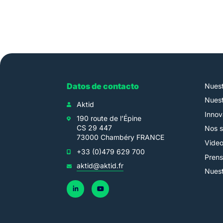
Datos de contacto
Nuest
Nuest
Aktid
Innov
190 route de l’Épine
CS 29 447
Nos s
73000 Chambéry FRANCE
Vide
+33 (0)479 629 700
Pren
aktid@aktid.fr
Nuest