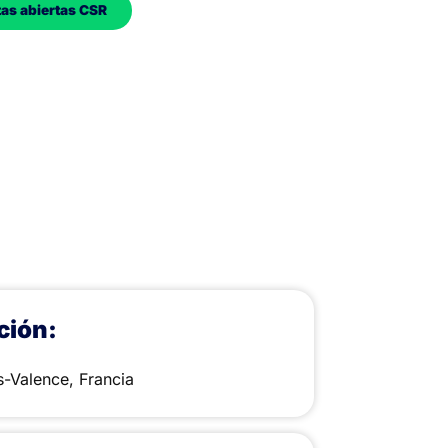
tas abiertas CSR
ción:
s-Valence, Francia