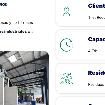
(ROI)
Clien
Tilet Réc
rosos y no ferrosos
as industriales
o a
Capac
4 T/h
Resid
Residuos