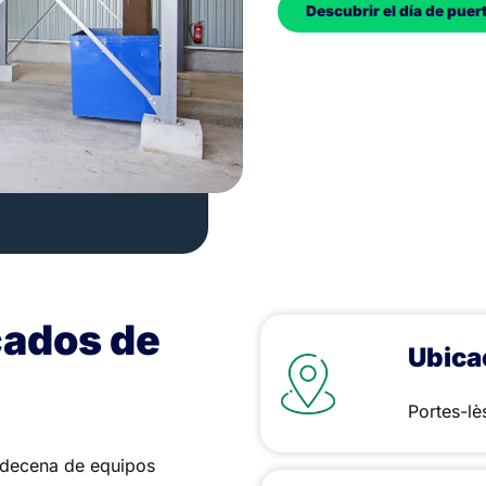
Descubrir el día de puer
cados de
Ubica
Portes-lè
decena de equipos