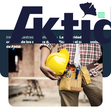
Inicio
›
Nuestras actualidades
›
La seguridad en el
corazón de los centros de clasificación: el compromiso
de Aktid